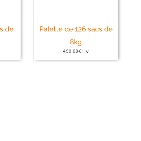
cs de
Palette de 126 sacs de
8kg
499,00
€
TTC