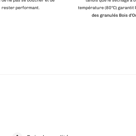
s de ne pas se boucher et de
tandis que le séchage à 
rester performant.
température (80°C) garantit
l
des granulés Bois d’O