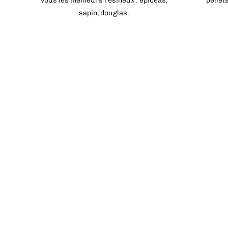
vous les meilleurs résineux : épicéas,
pellet
sapin, douglas.