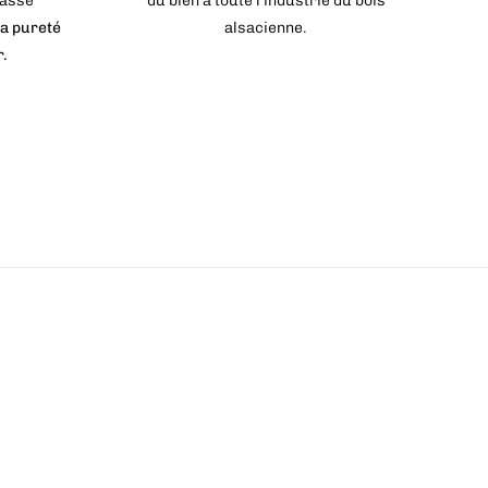
basse
du bien à toute l’industrie du bois
a pureté
alsacienne.
r.